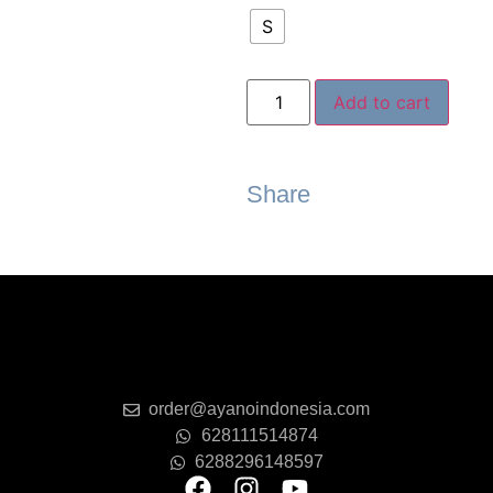
S
Add to cart
Share
order@ayanoindonesia.com
628111514874
‪6288296148597‬