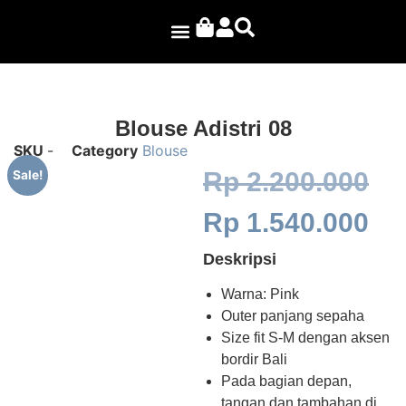
Ayano Projects
Blouse Adistri 08
SKU
-
Category
Blouse
Rp
2.200.000
Sale!
Rp
1.540.000
Deskripsi
Warna: Pink
Outer panjang sepaha
Size fit S-M dengan aksen
bordir Bali
Pada bagian depan,
tangan dan tambahan di