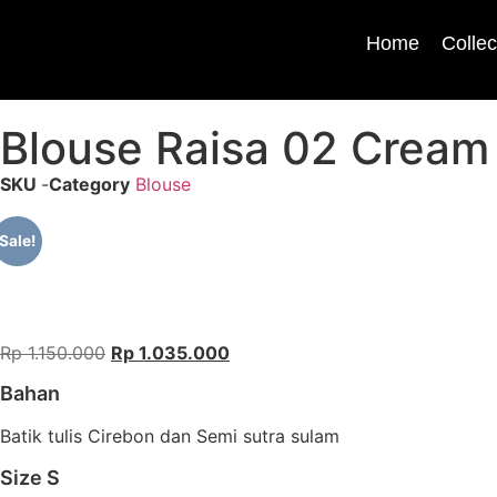
Home
Collec
Blouse Raisa 02 Cream
SKU
-
Category
Blouse
Sale!
Rp
1.150.000
Rp
1.035.000
Bahan
Batik tulis Cirebon dan Semi sutra sulam
Size S