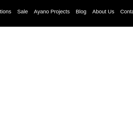
tions
Sale
Ayano Projects
Blog
About Us
Cont